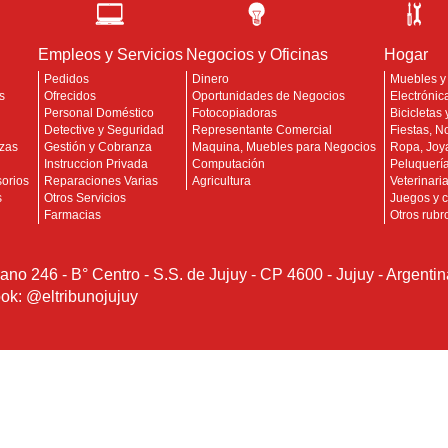
Empleos y Servicios
Negocios y Oficinas
Hogar
Pedidos
Dinero
Muebles y
s
Ofrecidos
Oportunidades de Negocios
Electrónic
Personal Doméstico
Fotocopiadoras
Bicicletas
Detective y Seguridad
Representante Comercial
Fiestas, N
zas
Gestión y Cobranza
Maquina, Muebles para Negocios
Ropa, Joya
Instruccion Privada
Computación
Peluquería
orios
Reparaciones Varias
Agricultura
Veterinari
s
Otros Servicios
Juegos y 
Farmacias
Otros rubr
rano 246 - B° Centro - S.S. de Jujuy - CP 4600 - Jujuy - Argentin
ook: @eltribunojujuy