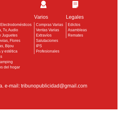
Varios
Legales
 Electrodomésticos
Compras Varias
Edictos
a, Tv, Audio
Ventas Varias
Asambleas
 y Juguetes
Extravíos
Remates
ovias, Flores
Salutaciones
s, Bijou
IPS
 y estética
Profesionales
as
camping
os del hogar
a. e-mail:
tribunopublicidad@gmail.com