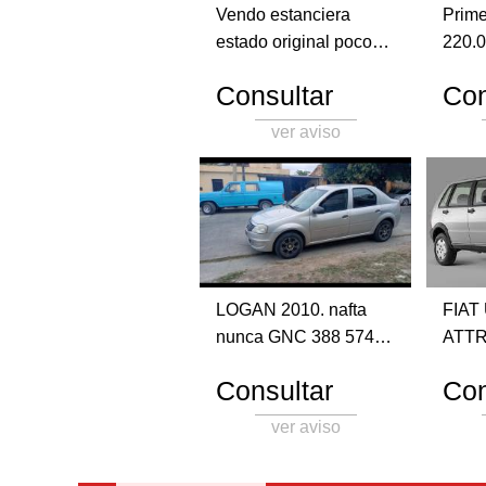
Vendo estanciera
Prime
estado original poco
220.0
detalle piso motor
reali
Consultar
Con
Falcon andando muy
conce
bien - frenos y
Acces
ver aviso
embrague nuevos -
lona 
cubiertas muy buenas
Titula
6000 dolares.
papeles 
3885000343
4103
LOGAN 2010. nafta
FIAT
nunca GNC 388 574
ATTR
1975
Mod 2
Consultar
Con
8V, 
(a ca
ver aviso
habili
desea