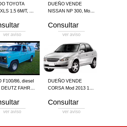
DO TOYOTA
DUEÑO VENDE
 XLS 1.5 6M/T, 5
NISSAN NP 300, Mod
 Mod 2018,
2013, 166.000 km. Cel
sultar
Consultar
0 km , 1 era
388-4081719
 Cel 388-
ver aviso
ver aviso
662
100/86, diesel
DUEÑO VENDE
r DEUTZ FAHR 4,
CORSA Mod 2013 1.4,
rroceria Igarreta,
Spirit LT, RTV, 109.693
sultar
Consultar
5ta Toyota,
km. Cel 388-6824224
ta cristales
ver aviso
ver aviso
icos. 387 404