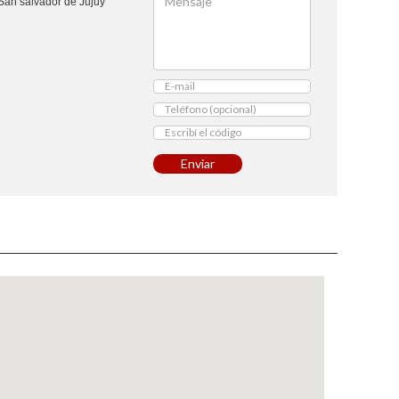
San salvador de Jujuy
1
Enviar