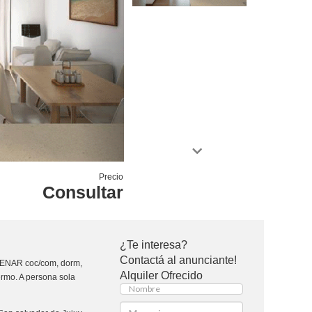
Precio
Consultar
¿Te interesa?
Contactá al anunciante!
NAR coc/com, dorm,
Alquiler Ofrecido
ermo. A persona sola