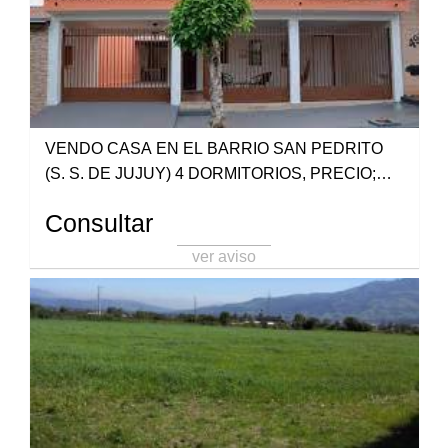
VENDO CASA EN EL BARRIO SAN PEDRITO
(S. S. DE JUJUY) 4 DORMITORIOS, PRECIO;
USD 62.000 (SE ESCUCHAN OFERTAS) SE
Consultar
RECIBE VEHICULO EN PARTE DE PAGO. 388-
5061044 MARTILLERA STELLA BORRONI
ver aviso