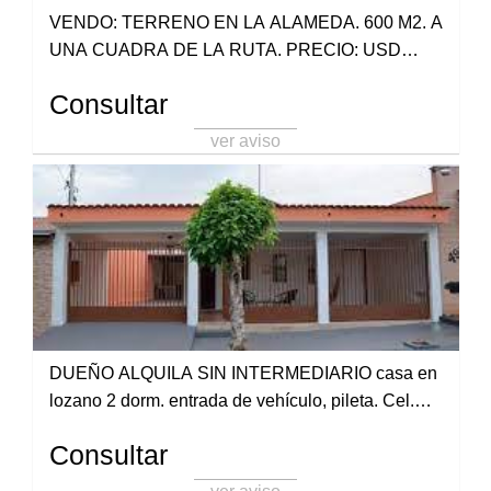
VENDO: TERRENO EN LA ALAMEDA. 600 M2. A
UNA CUADRA DE LA RUTA. PRECIO: USD
15.000 TEL 388-5061044 MARTILLERA STELLA
Consultar
BORRONI
ver aviso
DUEÑO ALQUILA SIN INTERMEDIARIO casa en
lozano 2 dorm. entrada de vehículo, pileta. Cel.
3883402456
Consultar