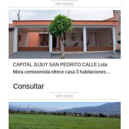
ver aviso
CAPITAL JUJUY SAN PEDRITO CALLE Lola
Mora comisionista ofrece casa 3 habitaciones
Baño más monoambiente terreno 10x40 con
Consultar
papeles de tenencia a escriturar a $ 42.000,000.
Cel. 3885199942
ver aviso