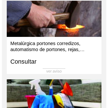
Metalúrgica portones corredizos,
automatismo de portones, rejas,
tinglados, todo tipo de trabajo. Presup.
Consultar
sin cargo 3883369269
ver aviso