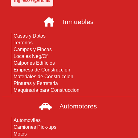
trabajar y aprender. - Puntualidad y
responsabilidad.- Disponibilidad full
time.- Buena presencia y predisposición
Inmuebles
para trabajar en equipo. Ofrecemos: -
Excelente ambiente laboral. - Posibilidad
Casas y Dptos
Terrenos
de crecimiento. - Trabajo estable para
Campos y Fincas
quien demuestre compromiso y
Locales Neg/Ofi
resultados. Si cumplís con los requisitos,
Galpones Edificios
envianos tu CV por WhatsApp para
Empresa de Construccion
coordinar una entrevista 38843826
Materiales de Construccion
Pinturas y Ferreteria
Maquinaria para Construccion
Automotores
Automoviles
Camiones Pick-ups
Motos