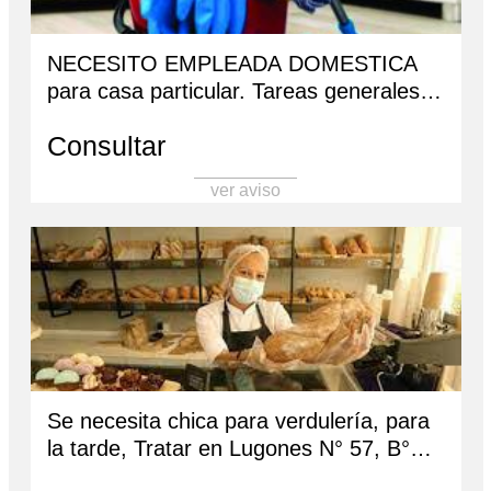
NECESITO EMPLEADA DOMESTICA
para casa particular. Tareas generales.
Limpieza, planchado, cocina, de lunes a
Consultar
viernes de 7 a 13:30 hs. Se paga sueldo
mensual. Para barrio los Perales. Solo
ver aviso
presentarse si tiene referencias de
haber trabajado como empleada
domestica. Mandar solo mensaje de
Whatsapp al 3884884042 no llamadas.
Se necesita chica para verdulería, para
la tarde, Tratar en Lugones N° 57, B°
Belgrano. Cel. 3885100277, tatar por la