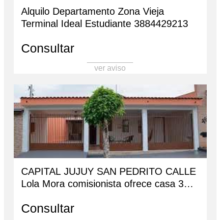
Alquilo Departamento Zona Vieja
Terminal Ideal Estudiante 3884429213
Consultar
ver aviso
CAPITAL JUJUY SAN PEDRITO CALLE
Lola Mora comisionista ofrece casa 3
habitaciones Baño más monoambiente
Consultar
terreno 10x40 con papeles de tenencia a