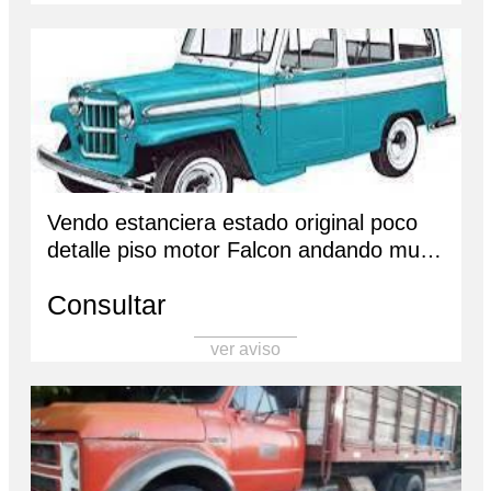
Vendo estanciera estado original poco
detalle piso motor Falcon andando muy
bien - frenos y embrague nuevos -
Consultar
cubiertas muy buenas 6000 dolares.
3885000343
ver aviso